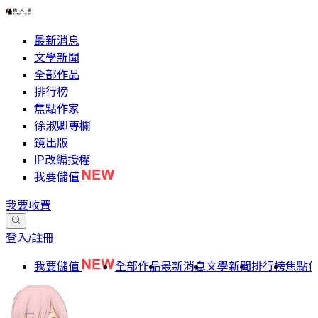
最新消息
文學新聞
全部作品
排行榜
焦點作家
徐淑卿專欄
鏡出版
IP改編授權
我要儲值
我要收費
登入/註冊
我要儲值
全部作品
最新消息
文學新聞
排行榜
焦點