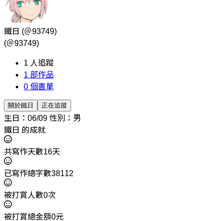
鐵日
(＠93749)
(＠93749)
1
人追蹤
1
部作品
0
個書單
關於鐵日
正在追蹤
生日：06/09
性別：男
鐵日 的成就
共寫作天數16天
已寫作總字數38112
被打賞人數0次
被打賞總金額0元