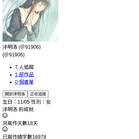
泽明洛
(＠91906)
(＠91906)
7
人追蹤
1
部作品
0
個書單
關於泽明洛
正在追蹤
生日：11/05
性別：女
泽明洛 的成就
共寫作天數18天
已寫作總字數16978