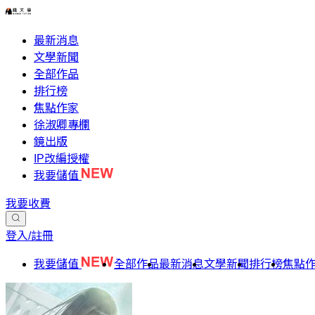
最新消息
文學新聞
全部作品
排行榜
焦點作家
徐淑卿專欄
鏡出版
IP改編授權
我要儲值
我要收費
登入/註冊
我要儲值
全部作品
最新消息
文學新聞
排行榜
焦點