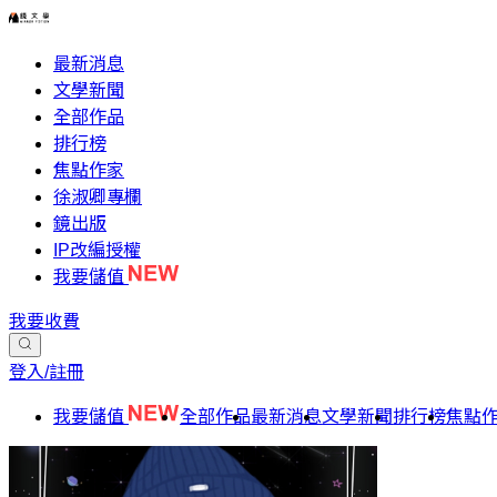
最新消息
文學新聞
全部作品
排行榜
焦點作家
徐淑卿專欄
鏡出版
IP改編授權
我要儲值
我要收費
登入/註冊
我要儲值
全部作品
最新消息
文學新聞
排行榜
焦點