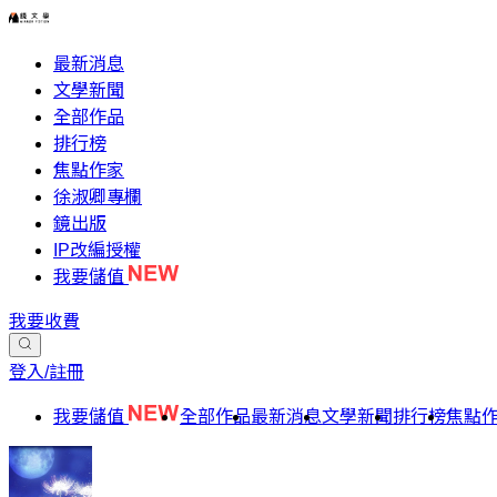
最新消息
文學新聞
全部作品
排行榜
焦點作家
徐淑卿專欄
鏡出版
IP改編授權
我要儲值
我要收費
登入/註冊
我要儲值
全部作品
最新消息
文學新聞
排行榜
焦點