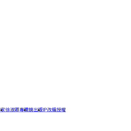
作家
徐淑卿專欄
鏡出版
IP改編授權