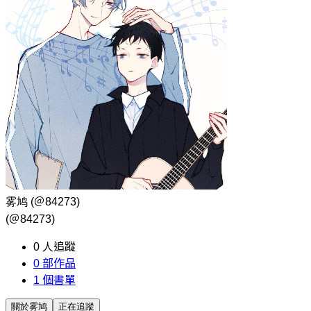
雾鸠
(＠84273)
(＠84273)
0
人追蹤
0
部作品
1
個書單
關於雾鸠
正在追蹤