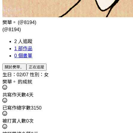
樊華。
(＠8194)
(＠8194)
2
人追蹤
1
部作品
0
個書單
關於樊華。
正在追蹤
生日：02/07
性別：女
樊華。 的成就
共寫作天數4天
已寫作總字數3150
被打賞人數0次