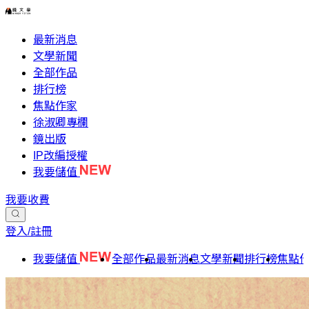
最新消息
文學新聞
全部作品
排行榜
焦點作家
徐淑卿專欄
鏡出版
IP改編授權
我要儲值
我要收費
登入/註冊
我要儲值
全部作品
最新消息
文學新聞
排行榜
焦點