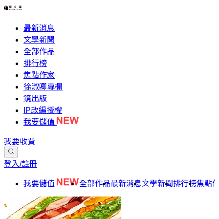
最新消息
文學新聞
全部作品
排行榜
焦點作家
徐淑卿專欄
鏡出版
IP改編授權
我要儲值
我要收費
登入/註冊
我要儲值
全部作品
最新消息
文學新聞
排行榜
焦點