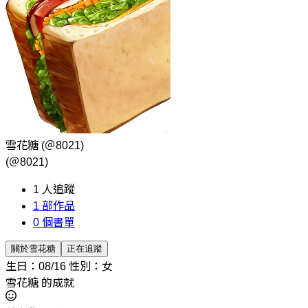
雪花糖
(＠8021)
(＠8021)
1
人追蹤
1
部作品
0
個書單
關於雪花糖
正在追蹤
生日：08/16
性別：女
雪花糖 的成就