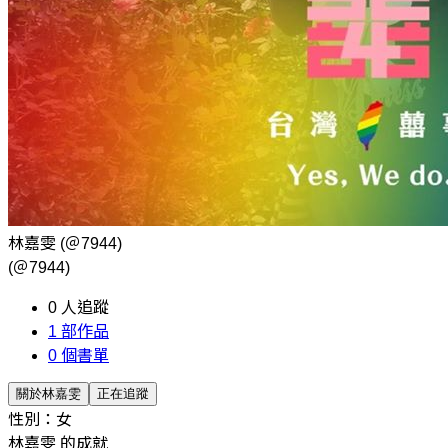
林嘉雯
(＠7944)
(＠7944)
0
人追蹤
1
部作品
0
個書單
關於林嘉雯
正在追蹤
性別：女
林嘉雯 的成就