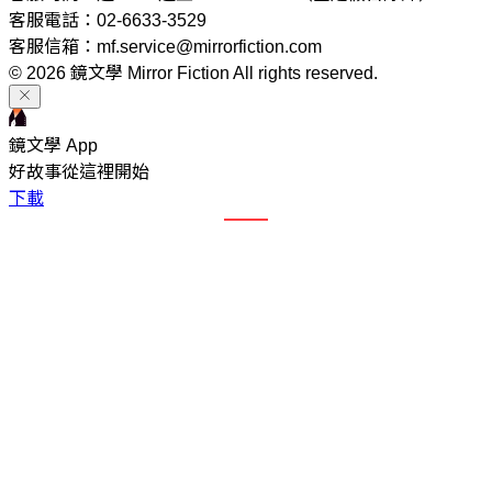
客服電話：02-6633-3529
客服信箱：mf.service@mirrorfiction.com
© 2026 鏡文學 Mirror Fiction All rights reserved.
鏡文學 App
好故事從這裡開始
下載