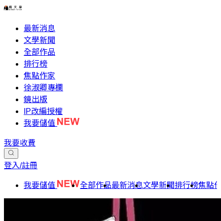
最新消息
文學新聞
全部作品
排行榜
焦點作家
徐淑卿專欄
鏡出版
IP改編授權
我要儲值
我要收費
登入/註冊
我要儲值
全部作品
最新消息
文學新聞
排行榜
焦點