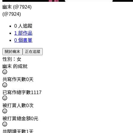
幽末
(＠7924)
(＠7924)
0
人追蹤
1
部作品
0
個書單
關於幽末
正在追蹤
性別：女
幽末 的成就
共寫作天數0天
已寫作總字數1117
被打賞人數0次
被打賞總金額0元
共閱讀天數1天