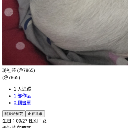
珘祉芸
(＠7865)
(＠7865)
1
人追蹤
1
部作品
0
個書單
關於珘祉芸
正在追蹤
生日：09/27
性別：女
珘祉芸 的成就