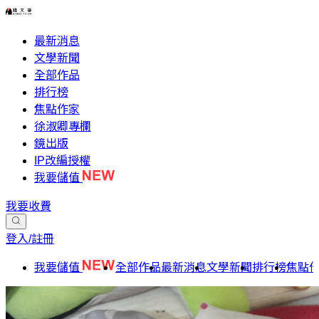
最新消息
文學新聞
全部作品
排行榜
焦點作家
徐淑卿專欄
鏡出版
IP改編授權
我要儲值
我要收費
登入/註冊
我要儲值
全部作品
最新消息
文學新聞
排行榜
焦點