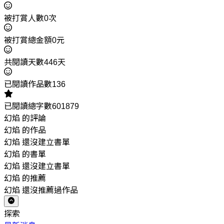
被打賞人數0次
被打賞總金額0元
共閱讀天數446天
已閱讀作品數136
已閱讀總字數601879
幻焰 的評論
幻焰 的作品
幻焰 還沒建立書單
幻焰 的書單
幻焰 還沒建立書單
幻焰 的推薦
幻焰 還沒推薦過作品
探索