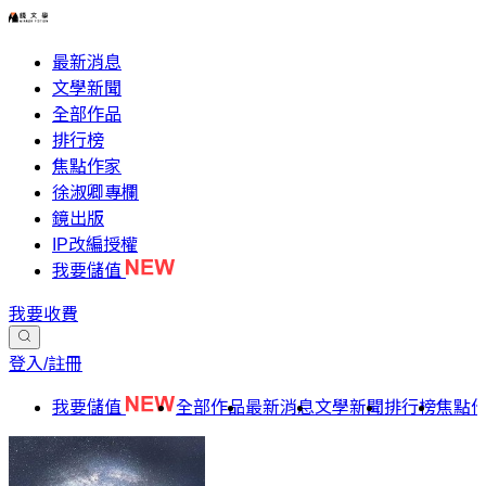
最新消息
文學新聞
全部作品
排行榜
焦點作家
徐淑卿專欄
鏡出版
IP改編授權
我要儲值
我要收費
登入/註冊
我要儲值
全部作品
最新消息
文學新聞
排行榜
焦點