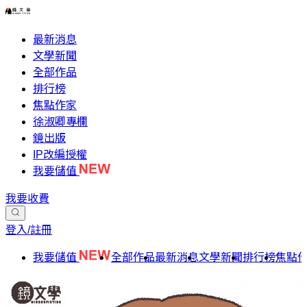
最新消息
文學新聞
全部作品
排行榜
焦點作家
徐淑卿專欄
鏡出版
IP改編授權
我要儲值
我要收費
登入/註冊
我要儲值
全部作品
最新消息
文學新聞
排行榜
焦點