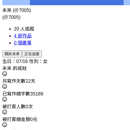
未來
(＠7005)
(＠7005)
20
人追蹤
4
部作品
0
個書單
關於未來
正在追蹤
生日：07/16
性別：女
未來 的成就
共寫作天數22天
已寫作總字數35189
被打賞人數0次
被打賞總金額0元