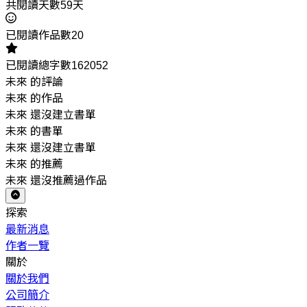
共閱讀天數59天
已閱讀作品數20
已閱讀總字數162052
未來 的評論
未來 的作品
未來 還沒建立書單
未來 的書單
未來 還沒建立書單
未來 的推薦
未來 還沒推薦過作品
探索
最新消息
作者一覽
關於
關於我們
公司簡介