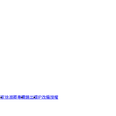
作家
徐淑卿專欄
鏡出版
IP改編授權