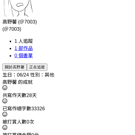
高野馨
(＠7003)
(＠7003)
1
人追蹤
1
部作品
0
個書單
關於高野馨
正在追蹤
生日：06/24
性別：其他
高野馨 的成就
共寫作天數28天
已寫作總字數33326
被打賞人數0次