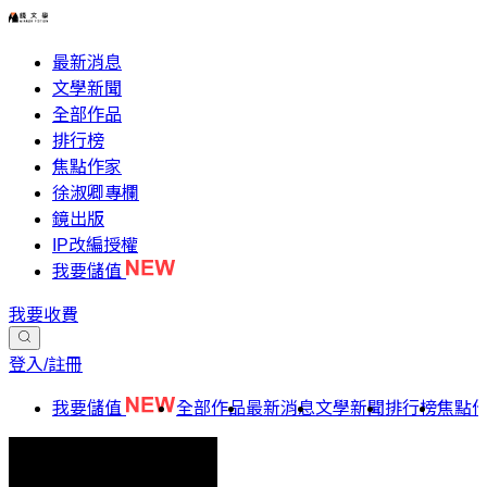
最新消息
文學新聞
全部作品
排行榜
焦點作家
徐淑卿專欄
鏡出版
IP改編授權
我要儲值
我要收費
登入/註冊
我要儲值
全部作品
最新消息
文學新聞
排行榜
焦點