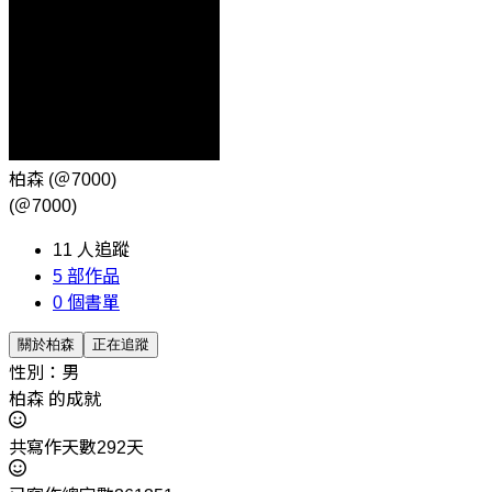
柏森
(＠7000)
(＠7000)
11
人追蹤
5
部作品
0
個書單
關於柏森
正在追蹤
性別：男
柏森 的成就
共寫作天數292天