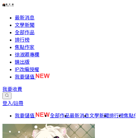
最新消息
文學新聞
全部作品
排行榜
焦點作家
徐淑卿專欄
鏡出版
IP改編授權
我要儲值
我要收費
登入/註冊
我要儲值
全部作品
最新消息
文學新聞
排行榜
焦點