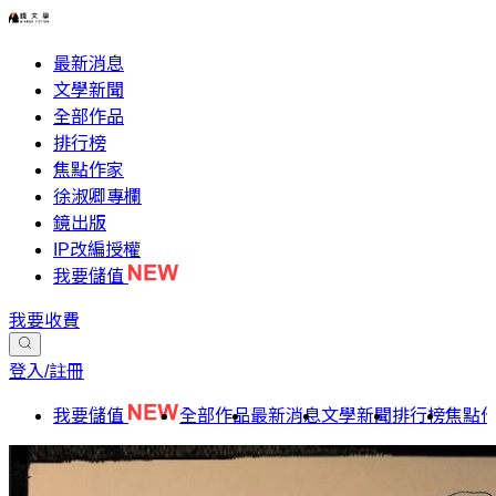
最新消息
文學新聞
全部作品
排行榜
焦點作家
徐淑卿專欄
鏡出版
IP改編授權
我要儲值
我要收費
登入/註冊
我要儲值
全部作品
最新消息
文學新聞
排行榜
焦點