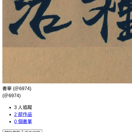
書寧
(＠6974)
(＠6974)
3
人追蹤
2
部作品
0
個書單