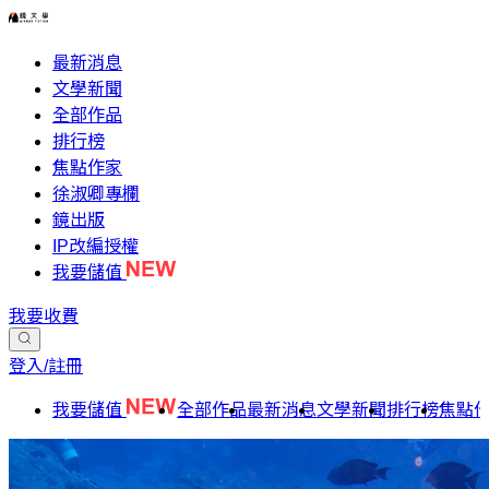
最新消息
文學新聞
全部作品
排行榜
焦點作家
徐淑卿專欄
鏡出版
IP改編授權
我要儲值
我要收費
登入/註冊
我要儲值
全部作品
最新消息
文學新聞
排行榜
焦點