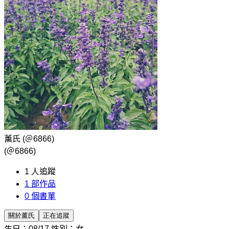
薰氏
(＠6866)
(＠6866)
1
人追蹤
1
部作品
0
個書單
關於薰氏
正在追蹤
生日：08/17
性別：女