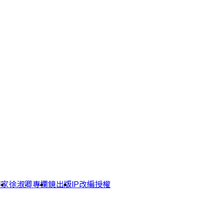
作家
徐淑卿專欄
鏡出版
IP改編授權