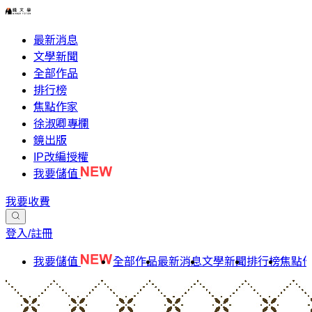
最新消息
文學新聞
全部作品
排行榜
焦點作家
徐淑卿專欄
鏡出版
IP改編授權
我要儲值
我要收費
登入/註冊
我要儲值
全部作品
最新消息
文學新聞
排行榜
焦點