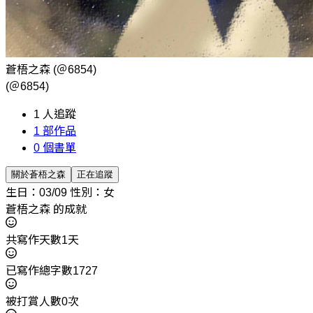
蒼梧之森
(＠6854)
(＠6854)
1
人追蹤
1
部作品
0
個書單
關於蒼梧之森
正在追蹤
生日：03/09
性別：女
蒼梧之森 的成就
共寫作天數1天
已寫作總字數1727
被打賞人數0次