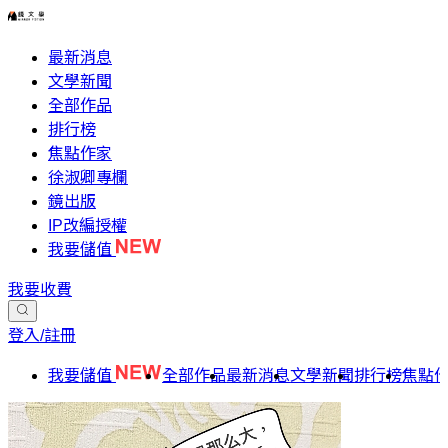
最新消息
文學新聞
全部作品
排行榜
焦點作家
徐淑卿專欄
鏡出版
IP改編授權
我要儲值
我要收費
登入/註冊
我要儲值
全部作品
最新消息
文學新聞
排行榜
焦點