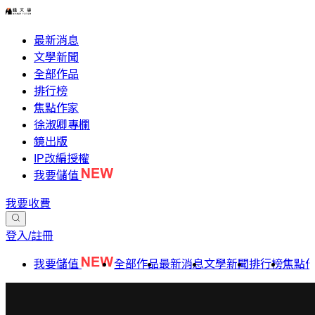
最新消息
文學新聞
全部作品
排行榜
焦點作家
徐淑卿專欄
鏡出版
IP改編授權
我要儲值
我要收費
登入/註冊
我要儲值
全部作品
最新消息
文學新聞
排行榜
焦點