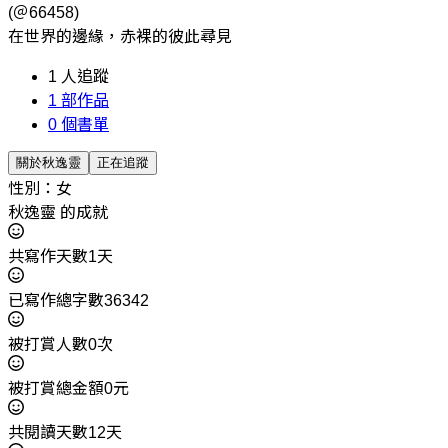
(＠66458)
在世界的邊緣，赤裸的彼此尋見
1
人追蹤
1
部作品
0
個書單
關於秋逸靈
正在追蹤
性別：女
秋逸靈 的成就
共寫作天數1天
已寫作總字數36342
被打賞人數0次
被打賞總金額0元
共閱讀天數12天