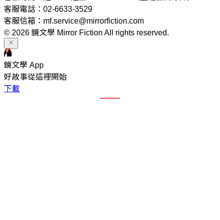
客服電話：02-6633-3529
客服信箱：mf.service@mirrorfiction.com
© 2026 鏡文學 Mirror Fiction All rights reserved.
鏡文學 App
好故事從這裡開始
下載