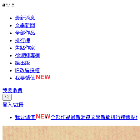
最新消息
文學新聞
全部作品
排行榜
焦點作家
徐淑卿專欄
鏡出版
IP改編授權
我要儲值
我要收費
登入/註冊
我要儲值
全部作品
最新消息
文學新聞
排行榜
焦點