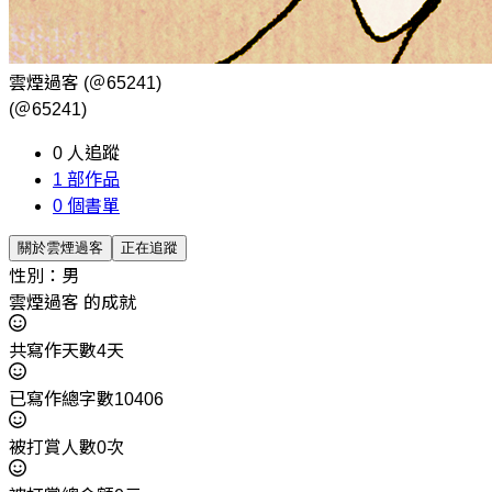
雲煙過客
(＠65241)
(＠65241)
0
人追蹤
1
部作品
0
個書單
關於雲煙過客
正在追蹤
性別：男
雲煙過客 的成就
共寫作天數4天
已寫作總字數10406
被打賞人數0次