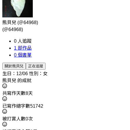
熊貝兒
(＠64968)
(＠64968)
0
人追蹤
1
部作品
0
個書單
關於熊貝兒
正在追蹤
生日：12/06
性別：女
熊貝兒 的成就
共寫作天數8天
已寫作總字數51742
被打賞人數0次