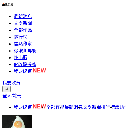
最新消息
文學新聞
全部作品
排行榜
焦點作家
徐淑卿專欄
鏡出版
IP改編授權
我要儲值
我要收費
登入/註冊
我要儲值
全部作品
最新消息
文學新聞
排行榜
焦點