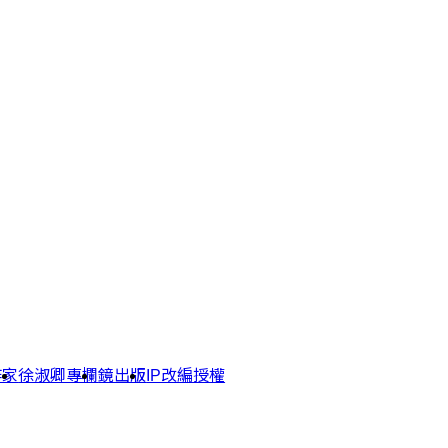
作家
徐淑卿專欄
鏡出版
IP改編授權