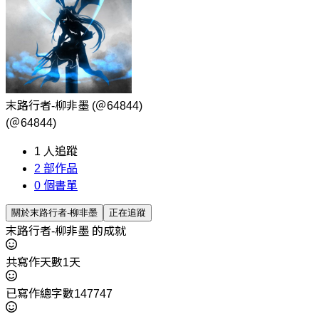
末路行者-柳非墨
(＠64844)
(＠64844)
1
人追蹤
2
部作品
0
個書單
關於末路行者-柳非墨
正在追蹤
末路行者-柳非墨 的成就
共寫作天數1天
已寫作總字數147747