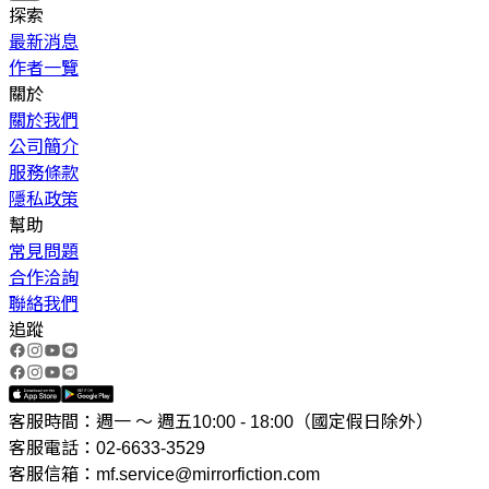
探索
最新消息
作者一覽
關於
關於我們
公司簡介
服務條款
隱私政策
幫助
常見問題
合作洽詢
聯絡我們
追蹤
客服時間：週一 ～ 週五10:00 - 18:00（國定假日除外）
客服電話：02-6633-3529
客服信箱：mf.service@mirrorfiction.com