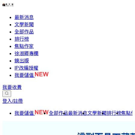
最新消息
文學新聞
全部作品
排行榜
焦點作家
徐淑卿專欄
鏡出版
IP改編授權
我要儲值
我要收費
登入/註冊
我要儲值
全部作品
最新消息
文學新聞
排行榜
焦點