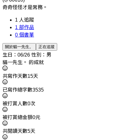
奇奇怪怪才是常務。
1
人追蹤
1
部作品
0
個書單
關於貓一先生。
正在追蹤
生日：06/26
性別：男
貓一先生。 的成就
共寫作天數15天
已寫作總字數3535
被打賞人數0次
被打賞總金額0元
共閱讀天數5天