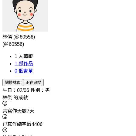
林傑
(＠60556)
(＠60556)
1
人追蹤
1
部作品
0
個書單
關於林傑
正在追蹤
生日：02/06
性別：男
林傑 的成就
共寫作天數7天
已寫作總字數4406