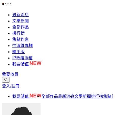
最新消息
文學新聞
全部作品
排行榜
焦點作家
徐淑卿專欄
鏡出版
IP改編授權
我要儲值
我要收費
登入/註冊
我要儲值
全部作品
最新消息
文學新聞
排行榜
焦點