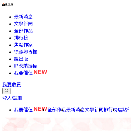
最新消息
文學新聞
全部作品
排行榜
焦點作家
徐淑卿專欄
鏡出版
IP改編授權
我要儲值
我要收費
登入/註冊
我要儲值
全部作品
最新消息
文學新聞
排行榜
焦點