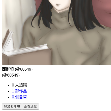
西斯坦
(＠60549)
(＠60549)
0
人追蹤
1
部作品
0
個書單
關於西斯坦
正在追蹤