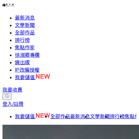
最新消息
文學新聞
全部作品
排行榜
焦點作家
徐淑卿專欄
鏡出版
IP改編授權
我要儲值
我要收費
登入/註冊
我要儲值
全部作品
最新消息
文學新聞
排行榜
焦點