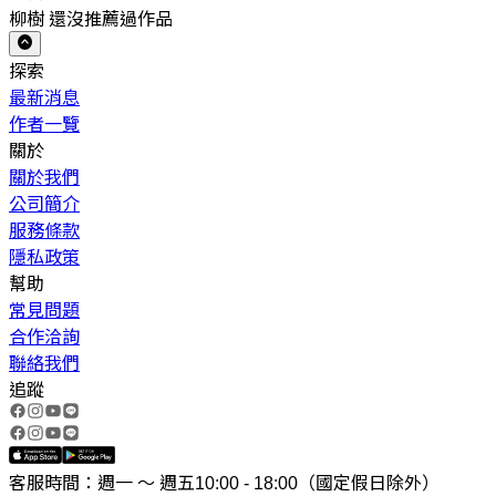
柳樹 還沒推薦過作品
探索
最新消息
作者一覽
關於
關於我們
公司簡介
服務條款
隱私政策
幫助
常見問題
合作洽詢
聯絡我們
追蹤
客服時間：週一 ～ 週五10:00 - 18:00（國定假日除外）