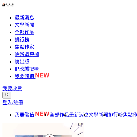
最新消息
文學新聞
全部作品
排行榜
焦點作家
徐淑卿專欄
鏡出版
IP改編授權
我要儲值
我要收費
登入/註冊
我要儲值
全部作品
最新消息
文學新聞
排行榜
焦點