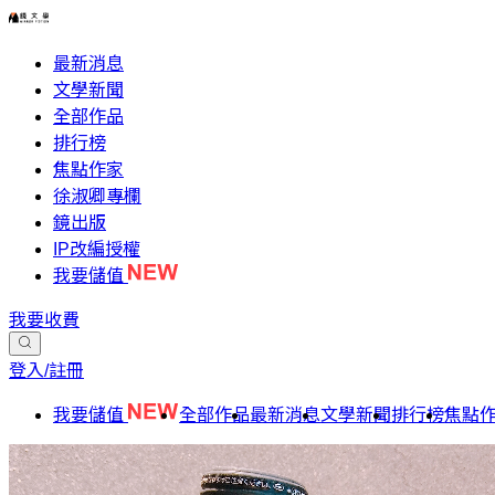
最新消息
文學新聞
全部作品
排行榜
焦點作家
徐淑卿專欄
鏡出版
IP改編授權
我要儲值
我要收費
登入/註冊
我要儲值
全部作品
最新消息
文學新聞
排行榜
焦點