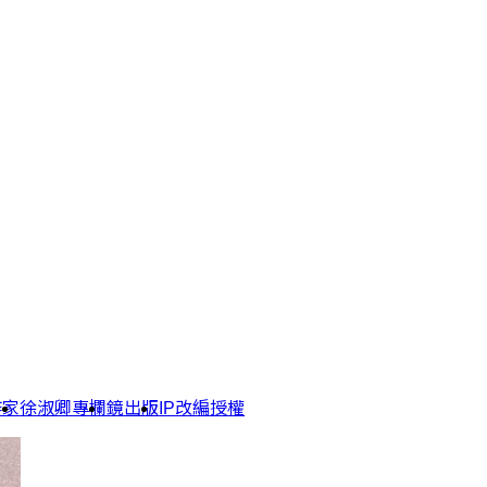
作家
徐淑卿專欄
鏡出版
IP改編授權