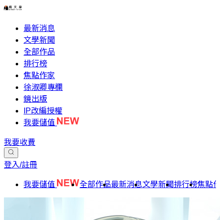
最新消息
文學新聞
全部作品
排行榜
焦點作家
徐淑卿專欄
鏡出版
IP改編授權
我要儲值
我要收費
登入/註冊
我要儲值
全部作品
最新消息
文學新聞
排行榜
焦點