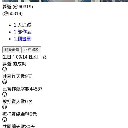
夢遊
(＠60319)
(＠60319)
1
人追蹤
1
部作品
1
個書單
關於夢遊
正在追蹤
生日：09/14
性別：女
夢遊 的成就
共寫作天數9天
已寫作總字數44587
被打賞人數0次
被打賞總金額0元
共閱讀天數30天