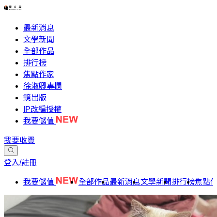
最新消息
文學新聞
全部作品
排行榜
焦點作家
徐淑卿專欄
鏡出版
IP改編授權
我要儲值
我要收費
登入/註冊
我要儲值
全部作品
最新消息
文學新聞
排行榜
焦點