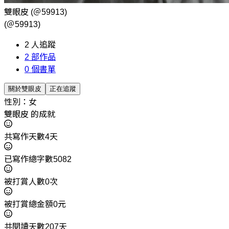
雙眼皮
(＠59913)
(＠59913)
2
人追蹤
2
部作品
0
個書單
關於雙眼皮
正在追蹤
性別：女
雙眼皮 的成就
共寫作天數4天
已寫作總字數5082
被打賞人數0次
被打賞總金額0元
共閱讀天數207天