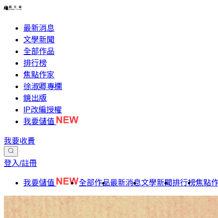
最新消息
文學新聞
全部作品
排行榜
焦點作家
徐淑卿專欄
鏡出版
IP改編授權
我要儲值
我要收費
登入/註冊
我要儲值
全部作品
最新消息
文學新聞
排行榜
焦點