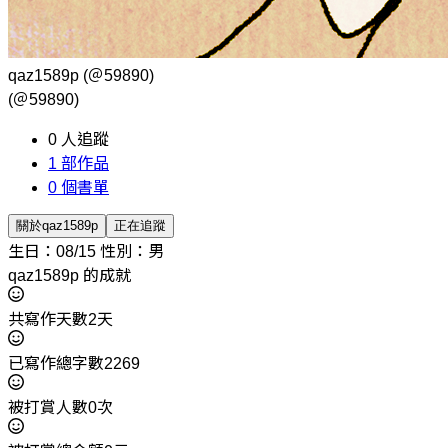
qaz1589p
(＠59890)
(＠59890)
0
人追蹤
1
部作品
0
個書單
關於qaz1589p
正在追蹤
生日：08/15
性別：男
qaz1589p 的成就
共寫作天數2天
已寫作總字數2269
被打賞人數0次