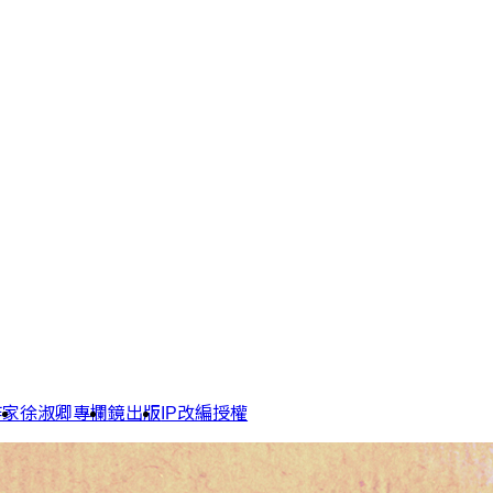
作家
徐淑卿專欄
鏡出版
IP改編授權