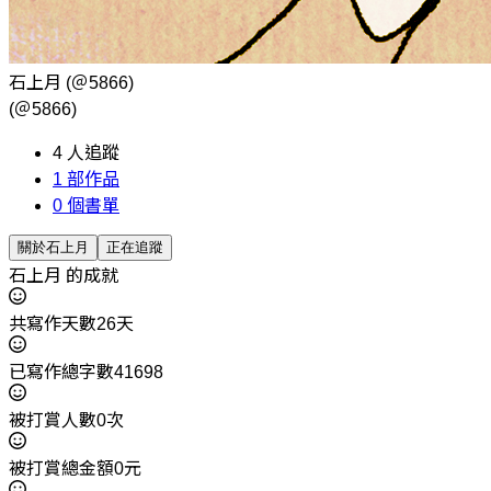
石上月
(＠5866)
(＠5866)
4
人追蹤
1
部作品
0
個書單
關於石上月
正在追蹤
石上月 的成就
共寫作天數26天
已寫作總字數41698
被打賞人數0次
被打賞總金額0元