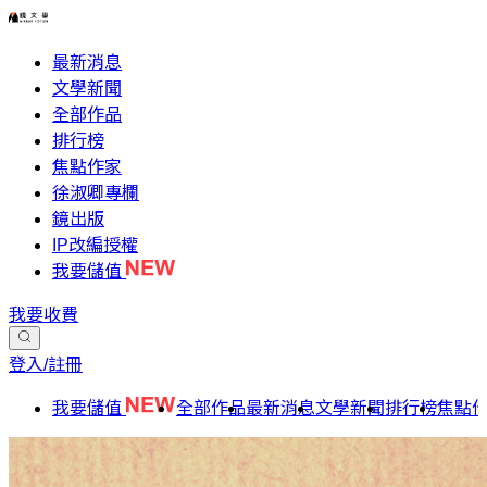
最新消息
文學新聞
全部作品
排行榜
焦點作家
徐淑卿專欄
鏡出版
IP改編授權
我要儲值
我要收費
登入/註冊
我要儲值
全部作品
最新消息
文學新聞
排行榜
焦點