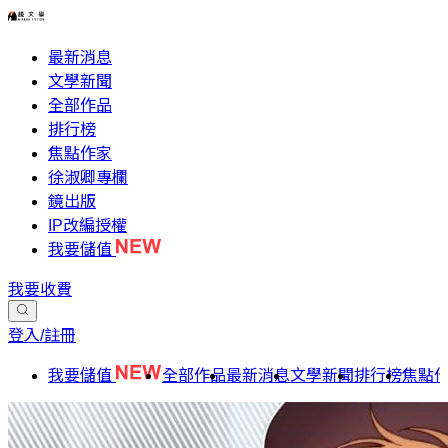
最新消息
文學新聞
全部作品
排行榜
焦點作家
徐淑卿專欄
鏡出版
IP改編授權
我要儲值
我要收費
登入/註冊
我要儲值
全部作品
最新消息
文學新聞
排行榜
焦點