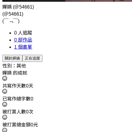
嬋嬿
(＠54661)
(＠54661)
(￣﹁￣)
0
人追蹤
0
部作品
1
個書單
關於嬋嬿
正在追蹤
性別：其他
嬋嬿 的成就
共寫作天數0天
已寫作總字數0
被打賞人數0次
被打賞總金額0元