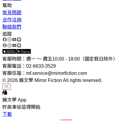
幫助
常見問題
合作洽詢
聯絡我們
追蹤
客服時間：週一 ～ 週五10:00 - 18:00（國定假日除外）
客服電話：02-6633-3529
客服信箱：mf.service@mirrorfiction.com
© 2026 鏡文學 Mirror Fiction All rights reserved.
鏡文學 App
好故事從這裡開始
下載