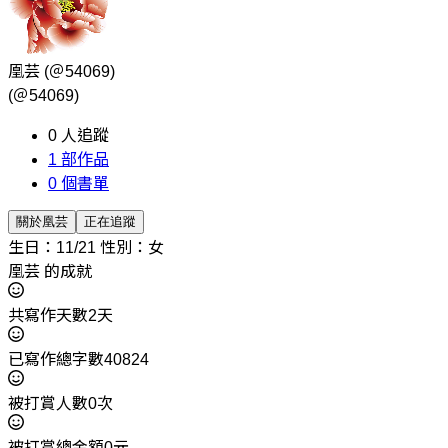
凰芸
(＠54069)
(＠54069)
0
人追蹤
1
部作品
0
個書單
關於凰芸
正在追蹤
生日：11/21
性別：女
凰芸 的成就
共寫作天數2天
已寫作總字數40824
被打賞人數0次
被打賞總金額0元