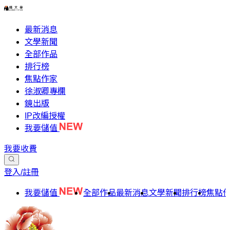
最新消息
文學新聞
全部作品
排行榜
焦點作家
徐淑卿專欄
鏡出版
IP改編授權
我要儲值
我要收費
登入/註冊
我要儲值
全部作品
最新消息
文學新聞
排行榜
焦點