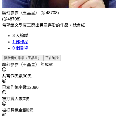
魔幻霏霏（玉晶星）
(＠48708)
(＠48708)
希望鏡文學真正選出民眾喜愛的作品，就會紅
3
人追蹤
1
部作品
0
個書單
關於魔幻霏霏（玉晶星）
正在追蹤
魔幻霏霏（玉晶星） 的成就
共寫作天數90天
已寫作總字數12390
被打賞人數0次
被打賞總金額0元