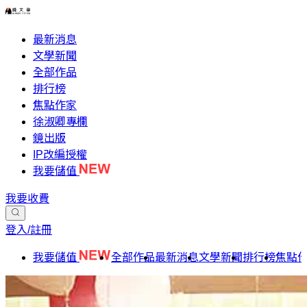
最新消息
文學新聞
全部作品
排行榜
焦點作家
徐淑卿專欄
鏡出版
IP改編授權
我要儲值
我要收費
登入/註冊
我要儲值
全部作品
最新消息
文學新聞
排行榜
焦點