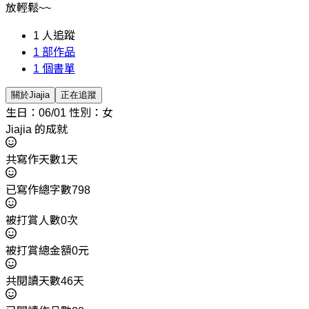
放輕鬆~~
1
人追蹤
1
部作品
1
個書單
關於Jiajia
正在追蹤
生日：06/01
性別：女
Jiajia 的成就
共寫作天數1天
已寫作總字數798
被打賞人數0次
被打賞總金額0元
共閱讀天數46天