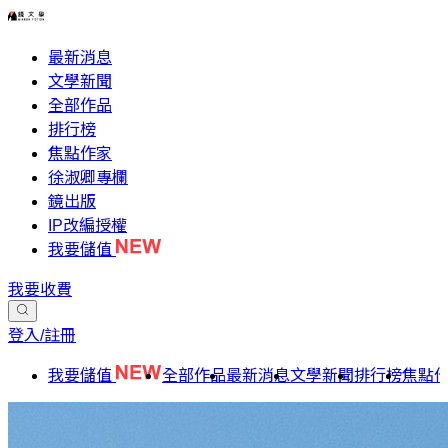
最新消息
文學新聞
全部作品
排行榜
焦點作家
徐淑卿專欄
鏡出版
IP改編授權
我要儲值
我要收費
登入/註冊
我要儲值
全部作品
最新消息
文學新聞
排行榜
焦點