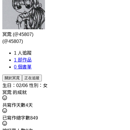
冥雿
(＠45807)
(＠45807)
1
人追蹤
1
部作品
0
個書單
關於冥雿
正在追蹤
生日：02/06
性別：女
冥雿 的成就
共寫作天數4天
已寫作總字數849