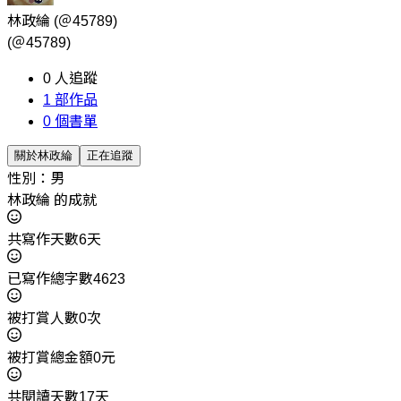
林政綸
(＠45789)
(＠45789)
0
人追蹤
1
部作品
0
個書單
關於林政綸
正在追蹤
性別：男
林政綸 的成就
共寫作天數6天
已寫作總字數4623
被打賞人數0次
被打賞總金額0元
共閱讀天數17天