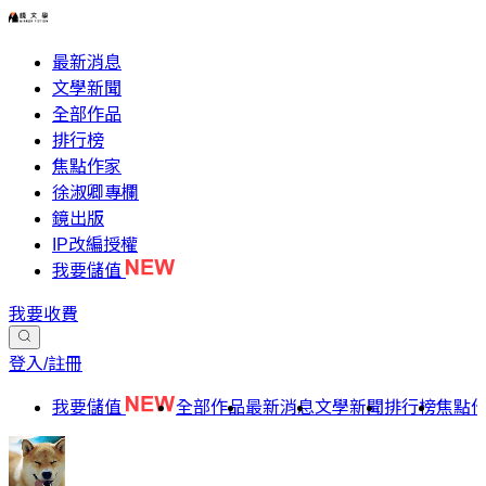
最新消息
文學新聞
全部作品
排行榜
焦點作家
徐淑卿專欄
鏡出版
IP改編授權
我要儲值
我要收費
登入/註冊
我要儲值
全部作品
最新消息
文學新聞
排行榜
焦點