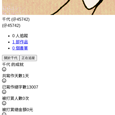
千代
(＠45742)
(＠45742)
0
人追蹤
1
部作品
0
個書單
關於千代
正在追蹤
千代 的成就
共寫作天數1天
已寫作總字數13007
被打賞人數0次
被打賞總金額0元