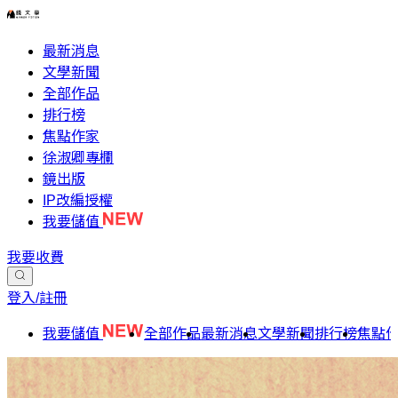
最新消息
文學新聞
全部作品
排行榜
焦點作家
徐淑卿專欄
鏡出版
IP改編授權
我要儲值
我要收費
登入/註冊
我要儲值
全部作品
最新消息
文學新聞
排行榜
焦點