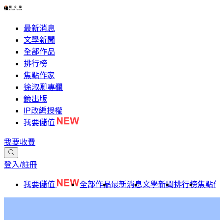
最新消息
文學新聞
全部作品
排行榜
焦點作家
徐淑卿專欄
鏡出版
IP改編授權
我要儲值
我要收費
登入/註冊
我要儲值
全部作品
最新消息
文學新聞
排行榜
焦點