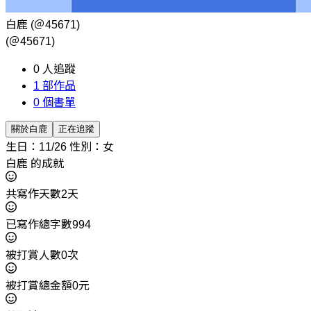
白鹿
(＠45671)
(＠45671)
0
人追蹤
1
部作品
0
個書單
關於白鹿
正在追蹤
生日：11/26
性別：女
白鹿 的成就
共寫作天數2天
已寫作總字數994
被打賞人數0次
被打賞總金額0元