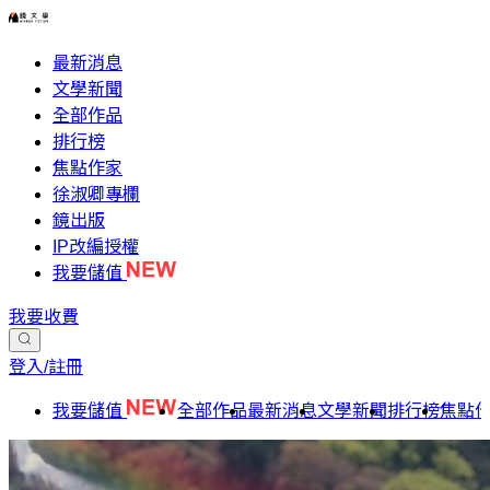
最新消息
文學新聞
全部作品
排行榜
焦點作家
徐淑卿專欄
鏡出版
IP改編授權
我要儲值
我要收費
登入/註冊
我要儲值
全部作品
最新消息
文學新聞
排行榜
焦點