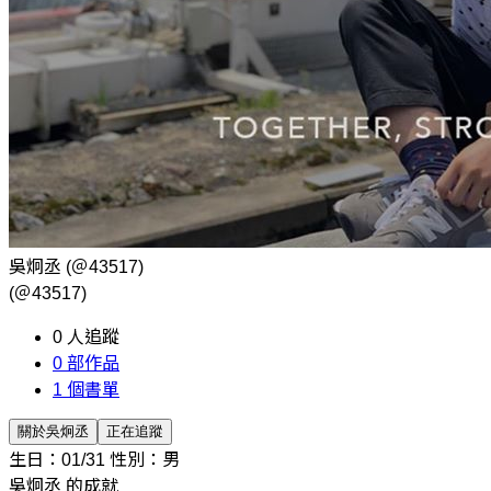
吳炯丞
(＠43517)
(＠43517)
0
人追蹤
0
部作品
1
個書單
關於吳炯丞
正在追蹤
生日：01/31
性別：男
吳炯丞 的成就