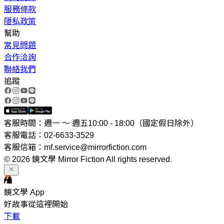
服務條款
隱私政策
幫助
常見問題
合作洽詢
聯絡我們
追蹤
客服時間：週一 ～ 週五10:00 - 18:00（國定假日除外）
客服電話：02-6633-3529
客服信箱：mf.service@mirrorfiction.com
© 2026 鏡文學 Mirror Fiction All rights reserved.
鏡文學 App
好故事從這裡開始
下載