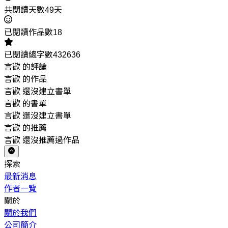
共閱讀天數49天
已閱讀作品數18
已閱讀總字數432636
言歡 的評論
言歡 的作品
言歡 還沒建立書單
言歡 的書單
言歡 還沒建立書單
言歡 的推薦
言歡 還沒推薦過作品
探索
最新消息
作者一覽
關於
關於我們
公司簡介