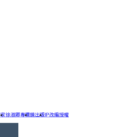
作家
徐淑卿專欄
鏡出版
IP改編授權