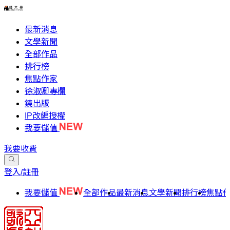
最新消息
文學新聞
全部作品
排行榜
焦點作家
徐淑卿專欄
鏡出版
IP改編授權
我要儲值
我要收費
登入/註冊
我要儲值
全部作品
最新消息
文學新聞
排行榜
焦點