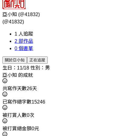
亞小知
(＠41832)
(＠41832)
1
人追蹤
2
部作品
0
個書單
關於亞小知
正在追蹤
生日：11/18
性別：男
亞小知 的成就
共寫作天數26天
已寫作總字數15246
被打賞人數0次
被打賞總金額0元