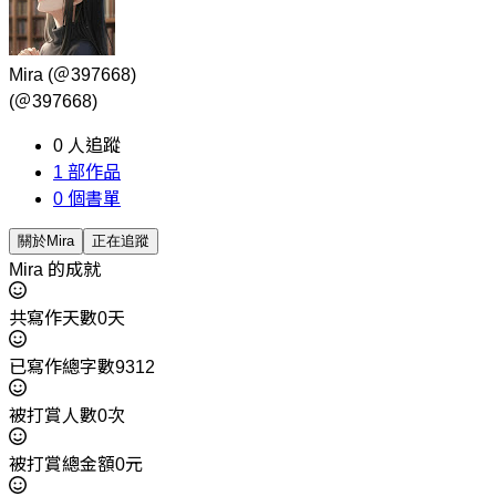
Mira
(＠397668)
(＠397668)
0
人追蹤
1
部作品
0
個書單
關於Mira
正在追蹤
Mira 的成就
共寫作天數0天
已寫作總字數9312
被打賞人數0次
被打賞總金額0元