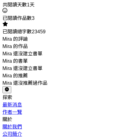
共閱讀天數1天
已閱讀作品數3
已閱讀總字數23459
Mira 的評論
Mira 的作品
Mira 還沒建立書單
Mira 的書單
Mira 還沒建立書單
Mira 的推薦
Mira 還沒推薦過作品
探索
最新消息
作者一覽
關於
關於我們
公司簡介